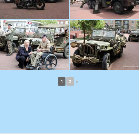
1
2
►