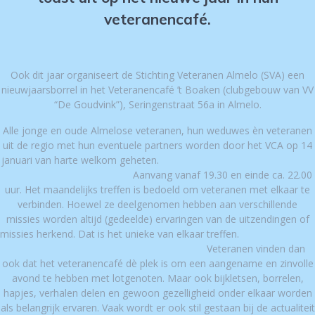
veteranencafé.
Ook dit jaar organiseert de Stichting Veteranen Almelo (SVA) een
nieuwjaarsborrel in het Veteranencafé ’t Boaken (clubgebouw van VV
“De Goudvink”), Seringenstraat 56a in Almelo.
Alle jonge en oude Almelose veteranen, hun weduwes èn veteranen
uit de regio met hun eventuele partners worden door het VCA op 14
januari van harte welkom geheten.
Aanvang vanaf 19.30 en einde ca. 22.00
uur. Het maandelijks treffen is bedoeld om veteranen met elkaar te
verbinden. Hoewel ze deelgenomen hebben aan verschillende
missies worden altijd (gedeelde) ervaringen van de uitzendingen of
missies herkend. Dat is het unieke van elkaar treffen.
Veteranen vinden dan
ook dat het veteranencafé dè plek is om een aangename en zinvolle
avond te hebben met lotgenoten. Maar ook bijkletsen, borrelen,
hapjes, verhalen delen en gewoon gezelligheid onder elkaar worden
als belangrijk ervaren. Vaak wordt er ook stil gestaan bij de actualiteit