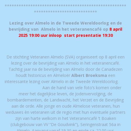
****************************************************
***************************
Lezing over Almelo in de Tweede Wereldoorlog en de
bevrijding van Almelo in het veteranencafé op
8 april
2025 19:00 uur inloop start presentatie 19:30
De stichting Veteranen Almelo (SVA) organiseert op 8 april een
lezing over de bevrijding van Almelo in het veteranencafé.
Tachtig jaar na de bevrijding van Almelo door de Canadezen
houdt historicus en Almeloër
Albert Broeksma
een
interessante lezing over Almelo in de Tweede Wereldoorlog.
Aan de hand van vele foto’s komen onder
meer het dagelijkse leven, de Jodenvervolging, de
bombardementen, de Landwacht, het Verzet en de Bevrijding
aan de orde. Alle jonge en oude Almelose veteranen, hun
weduwes èn veteranen uit de regio met hun eventuele partners
zijn van harte welkom in het Veteranencafé ’t Boaken
(clubgebouw van VV “De Goudvink”), Seringenstraat 56a in
Almelo. Aanvang vanaf 19.30 en einde ca. 22.00 uur.