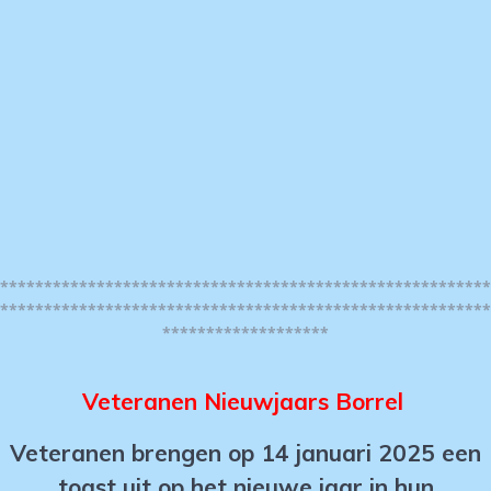
********************************************************
********************************************************
*******************
Veteranen Nieuwjaars Borrel
Veteranen brengen op 14 januari 2025 een
toast uit op het nieuwe jaar in hun