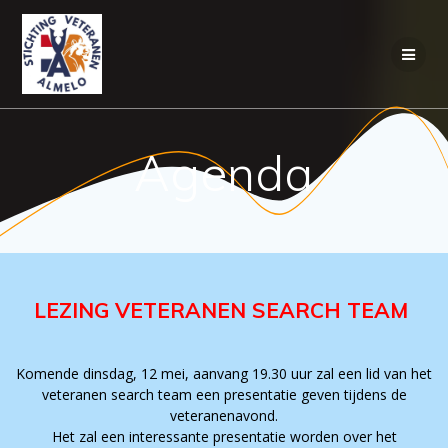
Ga
naar
de
inhoud
Agenda
LEZING VETERANEN SEARCH TEAM
Komende dinsdag, 12 mei, aanvang 19.30 uur zal een lid van het
veteranen search team een presentatie geven tijdens de
veteranenavond.
Het zal een interessante presentatie worden over het