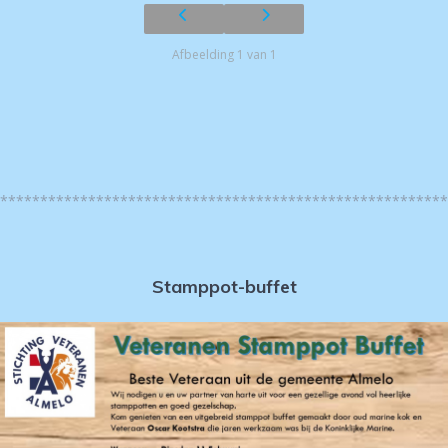
Afbeelding 1 van 1
********************************************************
Stamppot-buffet