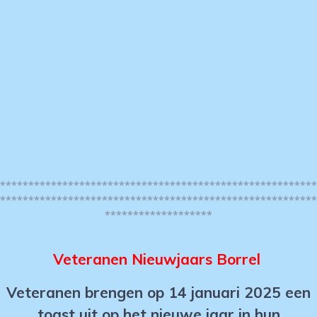
********************************************************
********************************************************
*******************
Veteranen Nieuwjaars Borrel
Veteranen brengen op 14 januari 2025 een
toast uit op het nieuwe jaar in hun