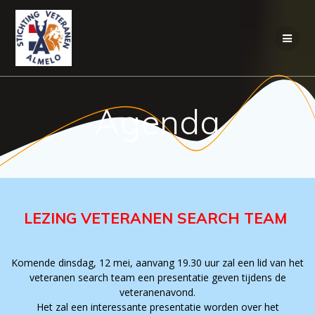
Ga
naar
de
inhoud
Agenda
LEZING VETERANEN SEARCH TEAM
Komende dinsdag, 12 mei, aanvang 19.30 uur zal een lid van het
veteranen search team een presentatie geven tijdens de
veteranenavond.
Het zal een interessante presentatie worden over het