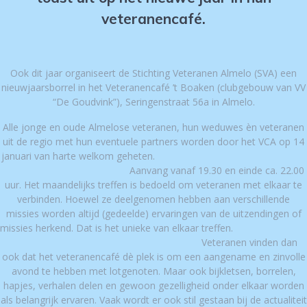
veteranencafé.
Ook dit jaar organiseert de Stichting Veteranen Almelo (SVA) een
nieuwjaarsborrel in het Veteranencafé ’t Boaken (clubgebouw van VV
“De Goudvink”), Seringenstraat 56a in Almelo.
Alle jonge en oude Almelose veteranen, hun weduwes èn veteranen
uit de regio met hun eventuele partners worden door het VCA op 14
januari van harte welkom geheten.
Aanvang vanaf 19.30 en einde ca. 22.00
uur. Het maandelijks treffen is bedoeld om veteranen met elkaar te
verbinden. Hoewel ze deelgenomen hebben aan verschillende
missies worden altijd (gedeelde) ervaringen van de uitzendingen of
missies herkend. Dat is het unieke van elkaar treffen.
Veteranen vinden dan
ook dat het veteranencafé dè plek is om een aangename en zinvolle
avond te hebben met lotgenoten. Maar ook bijkletsen, borrelen,
hapjes, verhalen delen en gewoon gezelligheid onder elkaar worden
als belangrijk ervaren. Vaak wordt er ook stil gestaan bij de actualiteit