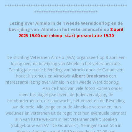
****************************************************
***************************
Lezing over Almelo in de Tweede Wereldoorlog en de
bevrijding van Almelo in het veteranencafé op
8 april
2025 19:00 uur inloop start presentatie 19:30
De stichting Veteranen Almelo (SVA) organiseert op 8 april een
lezing over de bevrijding van Almelo in het veteranencafé.
Tachtig jaar na de bevrijding van Almelo door de Canadezen
houdt historicus en Almeloër
Albert Broeksma
een
interessante lezing over Almelo in de Tweede Wereldoorlog.
Aan de hand van vele foto’s komen onder
meer het dagelijkse leven, de Jodenvervolging, de
bombardementen, de Landwacht, het Verzet en de Bevrijding
aan de orde. Alle jonge en oude Almelose veteranen, hun
weduwes èn veteranen uit de regio met hun eventuele partners
zijn van harte welkom in het Veteranencafé ’t Boaken
(clubgebouw van VV “De Goudvink”), Seringenstraat 56a in
Almelo. Aanvang vanaf 19.30 en einde ca. 22.00 uur.