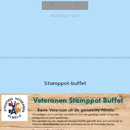
Afbeelding 1 van 1
********************************************************
Stamppot-buffet